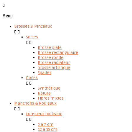

Menu
Brosses & Pinceaux


Sortes


Brosse plate
Brosse rectangulaire
Brosse ronde
Brosse radiateur
brosse artistique
Spalter
Poiles


Synthétique
Nature
Fibres mixtes
Manchons & Rouleaux


Longueur rouleaux


5 à 7 cm
12 à 15 cm