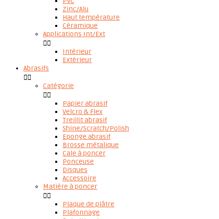
PVC
Zinc/Alu
Haut température
Céramique
Applications Int/Ext


Intérieur
Extérieur
Abrasifs


Catégorie


Papier abrasif
Velcro & Flex
Treillit abrasif
Shine/Scratch/Polish
Eponge abrasif
Brosse métalique
Cale à poncer
Ponceuse
Disques
Accessoire
Matière à poncer


Plaque de plâtre
Plafonnage