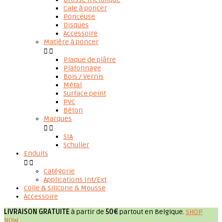
Cale à poncer
Ponceuse
Disques
Accessoire
Matière à poncer


Plaque de plâtre
Plafonnage
Bois / Vernis
Métal
Surface peint
PVC
Béton
Marques


SIA
Schuller
Enduits


Catégorie
Applications Int/Ext
Colle & Silicone & Mousse
Accessoire
LIVRAISON GRATUITE
à partir de
50€
partout en Belgique.
SHOP
NOW
.