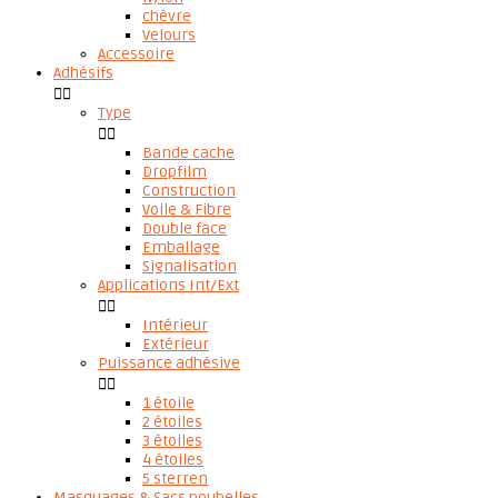
chèvre
Velours
Accessoire
Adhésifs


Type


Bande cache
Dropfilm
Construction
Voile & Fibre
Double face
Emballage
Signalisation
Applications Int/Ext


Intérieur
Extérieur
Puissance adhésive


1 étoile
2 étoiles
3 étoiles
4 étoiles
5 sterren
Masquages & Sacs poubelles