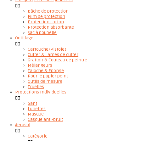


Bâche de protection
Film de protection
Protection carton
Protection absorbante
Sac à poubelle
Outillage


Cartouche/Pistolet
Cutter & Lames de cutter
Grattoir & Couteau de peintre
Mélangeurs
Taloche & Eponge
Pour le papier peint
Outils de mesure
Truelles
Protections Individuelles


Gant
Lunettes
Masque
Casque anti-bruit
Aerosol


Catégorie