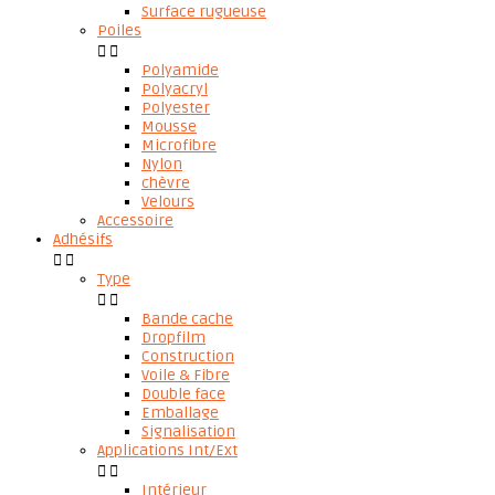
Surface rugueuse
Poiles


Polyamide
Polyacryl
Polyester
Mousse
Microfibre
Nylon
chèvre
Velours
Accessoire
Adhésifs


Type


Bande cache
Dropfilm
Construction
Voile & Fibre
Double face
Emballage
Signalisation
Applications Int/Ext


Intérieur