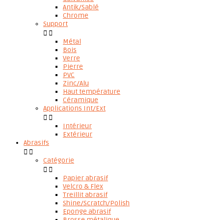
Antik/Sablé
Chrome
Support


Métal
Bois
Verre
Pierre
PVC
Zinc/Alu
Haut température
Céramique
Applications Int/Ext


Intérieur
Extérieur
Abrasifs


Catégorie


Papier abrasif
Velcro & Flex
Treillit abrasif
Shine/Scratch/Polish
Eponge abrasif
Brosse métalique