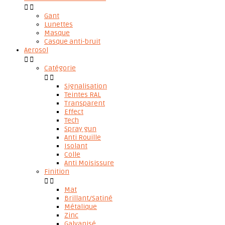


Gant
Lunettes
Masque
Casque anti-bruit
Aerosol


Catégorie


Signalisation
Teintes RAL
Transparent
Effect
Tech
Spray gun
Anti Rouille
Isolant
Colle
Anti Moisissure
Finition


Mat
Brillant/Satiné
Métalique
Zinc
Galvanisé