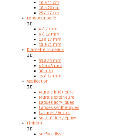
10 à 11 cm
18 à 20 cm
25 à 27 cm
Longueur poile


4 à 7 mm
8 à 12 mm
13 à 17 mm
18 à 21 mm
Diamètre rouleaux


53 à 56 mm
44 à 48 mm
30 mm
15 à 17 mm
Application


Murale intérieure
Murale extérieure
Laques acryliques
Laques synthétiques
Lasures / Vernis
Sol / résine / époxy
Finition


Surface lisse