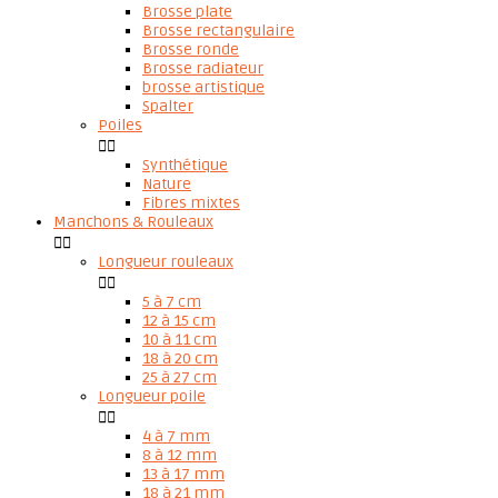
Brosse plate
Brosse rectangulaire
Brosse ronde
Brosse radiateur
brosse artistique
Spalter
Poiles


Synthétique
Nature
Fibres mixtes
Manchons & Rouleaux


Longueur rouleaux


5 à 7 cm
12 à 15 cm
10 à 11 cm
18 à 20 cm
25 à 27 cm
Longueur poile


4 à 7 mm
8 à 12 mm
13 à 17 mm
18 à 21 mm