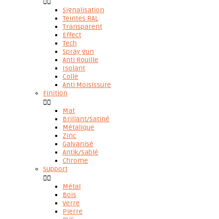


Signalisation
Teintes RAL
Transparent
Effect
Tech
Spray gun
Anti Rouille
Isolant
Colle
Anti Moisissure
Finition


Mat
Brillant/Satiné
Métalique
Zinc
Galvanisé
Antik/Sablé
Chrome
Support


Métal
Bois
Verre
Pierre