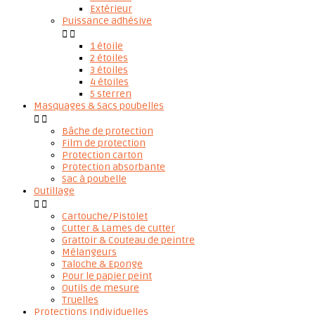
Extérieur
Puissance adhésive


1 étoile
2 étoiles
3 étoiles
4 étoiles
5 sterren
Masquages & Sacs poubelles


Bâche de protection
Film de protection
Protection carton
Protection absorbante
Sac à poubelle
Outillage


Cartouche/Pistolet
Cutter & Lames de cutter
Grattoir & Couteau de peintre
Mélangeurs
Taloche & Eponge
Pour le papier peint
Outils de mesure
Truelles
Protections Individuelles