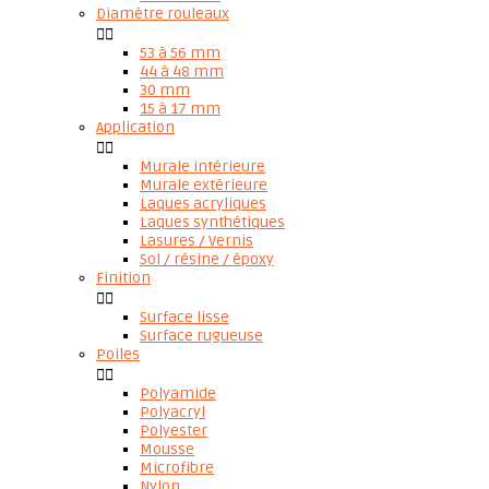
Diamètre rouleaux


53 à 56 mm
44 à 48 mm
30 mm
15 à 17 mm
Application


Murale intérieure
Murale extérieure
Laques acryliques
Laques synthétiques
Lasures / Vernis
Sol / résine / époxy
Finition


Surface lisse
Surface rugueuse
Poiles


Polyamide
Polyacryl
Polyester
Mousse
Microfibre
Nylon