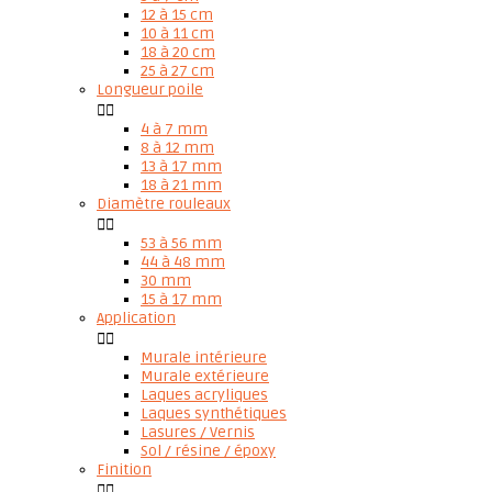
12 à 15 cm
10 à 11 cm
18 à 20 cm
25 à 27 cm
Longueur poile


4 à 7 mm
8 à 12 mm
13 à 17 mm
18 à 21 mm
Diamètre rouleaux


53 à 56 mm
44 à 48 mm
30 mm
15 à 17 mm
Application


Murale intérieure
Murale extérieure
Laques acryliques
Laques synthétiques
Lasures / Vernis
Sol / résine / époxy
Finition

