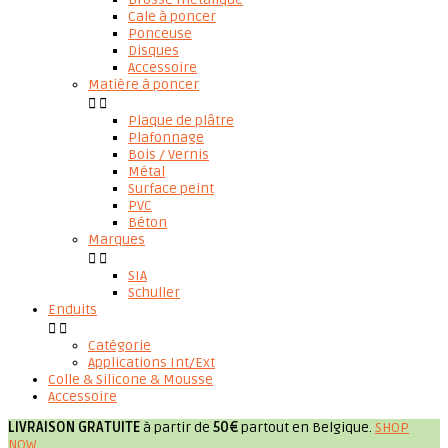
Cale à poncer
Ponceuse
Disques
Accessoire
Matière à poncer


Plaque de plâtre
Plafonnage
Bois / Vernis
Métal
Surface peint
PVC
Béton
Marques


SIA
Schuller
Enduits


Catégorie
Applications Int/Ext
Colle & Silicone & Mousse
Accessoire
LIVRAISON GRATUITE
à partir de
50€
partout en Belgique.
SHOP
NOW
.