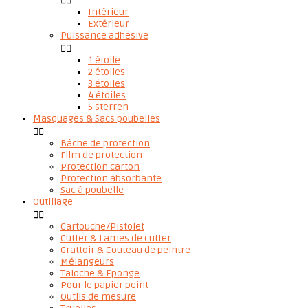


Intérieur
Extérieur
Puissance adhésive


1 étoile
2 étoiles
3 étoiles
4 étoiles
5 sterren
Masquages & Sacs poubelles


Bâche de protection
Film de protection
Protection carton
Protection absorbante
Sac à poubelle
Outillage


Cartouche/Pistolet
Cutter & Lames de cutter
Grattoir & Couteau de peintre
Mélangeurs
Taloche & Eponge
Pour le papier peint
Outils de mesure