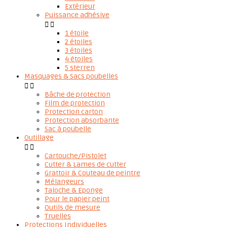
Extérieur
Puissance adhésive


1 étoile
2 étoiles
3 étoiles
4 étoiles
5 sterren
Masquages & Sacs poubelles


Bâche de protection
Film de protection
Protection carton
Protection absorbante
Sac à poubelle
Outillage


Cartouche/Pistolet
Cutter & Lames de cutter
Grattoir & Couteau de peintre
Mélangeurs
Taloche & Eponge
Pour le papier peint
Outils de mesure
Truelles
Protections Individuelles