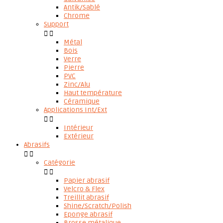
Antik/Sablé
Chrome
Support


Métal
Bois
Verre
Pierre
PVC
Zinc/Alu
Haut température
Céramique
Applications Int/Ext


Intérieur
Extérieur
Abrasifs


Catégorie


Papier abrasif
Velcro & Flex
Treillit abrasif
Shine/Scratch/Polish
Eponge abrasif
Brosse métalique