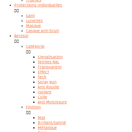
Truelles
Protections Individuelles


Gant
Lunettes
Masque
Casque anti-bruit
Aerosol


Catégorie


Signalisation
Teintes RAL
Transparent
Effect
Tech
Spray gun
Anti Rouille
Isolant
Colle
Anti Moisissure
Finition


Mat
Brillant/Satiné
Métalique