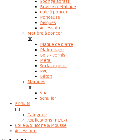
Eponge abrasif
Brosse métalique
Cale à poncer
Ponceuse
Disques
Accessoire
Matière à poncer


Plaque de plâtre
Plafonnage
Bois / Vernis
Métal
Surface peint
PVC
Béton
Marques


SIA
Schuller
Enduits


Catégorie
Applications Int/Ext
Colle & Silicone & Mousse
Accessoire