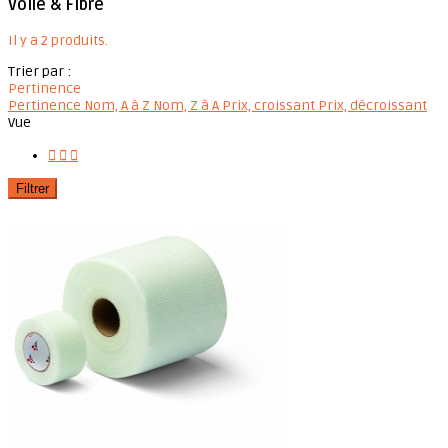
Voile & Fibre
Il y a 2 produits.
Trier par :
Pertinence
Pertinence
Nom, A à Z
Nom, Z à A
Prix, croissant
Prix, décroissant
Vue



Filtrer