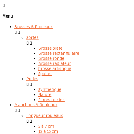

Menu
Brosses & Pinceaux


Sortes


Brosse plate
Brosse rectangulaire
Brosse ronde
Brosse radiateur
brosse artistique
Spalter
Poiles


Synthétique
Nature
Fibres mixtes
Manchons & Rouleaux


Longueur rouleaux


5 à 7 cm
12 à 15 cm