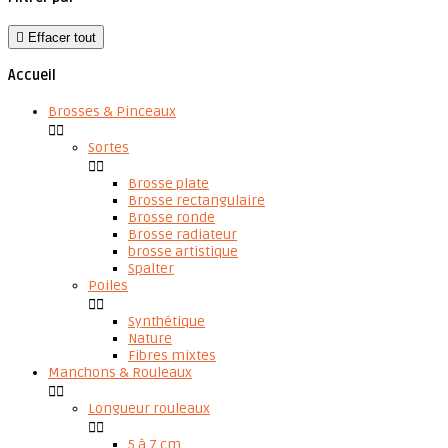

Effacer tout
Accueil
Brosses & Pinceaux


Sortes


Brosse plate
Brosse rectangulaire
Brosse ronde
Brosse radiateur
brosse artistique
Spalter
Poiles


Synthétique
Nature
Fibres mixtes
Manchons & Rouleaux


Longueur rouleaux


5 à 7 cm