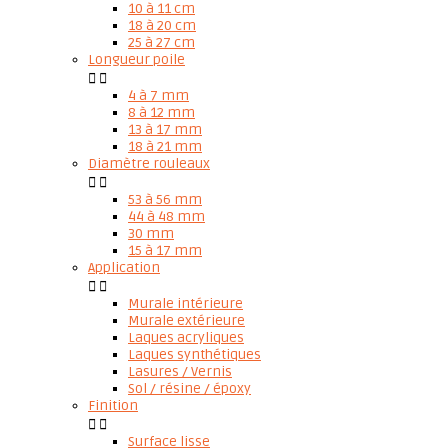
10 à 11 cm
18 à 20 cm
25 à 27 cm
Longueur poile


4 à 7 mm
8 à 12 mm
13 à 17 mm
18 à 21 mm
Diamètre rouleaux


53 à 56 mm
44 à 48 mm
30 mm
15 à 17 mm
Application


Murale intérieure
Murale extérieure
Laques acryliques
Laques synthétiques
Lasures / Vernis
Sol / résine / époxy
Finition


Surface lisse