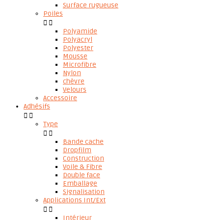
Surface rugueuse
Poiles


Polyamide
Polyacryl
Polyester
Mousse
Microfibre
Nylon
chèvre
Velours
Accessoire
Adhésifs


Type


Bande cache
Dropfilm
Construction
Voile & Fibre
Double face
Emballage
Signalisation
Applications Int/Ext


Intérieur