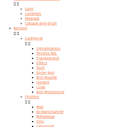


Gant
Lunettes
Masque
Casque anti-bruit
Aerosol


Catégorie


Signalisation
Teintes RAL
Transparent
Effect
Tech
Spray gun
Anti Rouille
Isolant
Colle
Anti Moisissure
Finition


Mat
Brillant/Satiné
Métalique
Zinc
Galvanisé