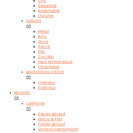
Zinc
Galvanisé
Antik/Sablé
Chrome
Support


Métal
Bois
Verre
Pierre
PVC
Zinc/Alu
Haut température
Céramique
Applications Int/Ext


Intérieur
Extérieur
Abrasifs


Catégorie


Papier abrasif
Velcro & Flex
Treillit abrasif
Shine/Scratch/Polish