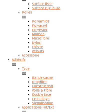
Surface lisse
Surface rugueuse
Poiles


Polyamide
Polyacryl
Polyester
Mousse
Microfibre
Nylon
chèvre
Velours
Accessoire
Adhésifs


Type


Bande cache
Dropfilm
Construction
Voile & Fibre
Double face
Emballage
Signalisation
Applications Int/Ext