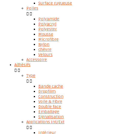
Surface rugueuse
Poiles


Polyamide
Polyacryl
Polyester
Mousse
Microfibre
Nylon
chèvre
Velours
Accessoire
Adhésifs


Type


Bande cache
Dropfilm
Construction
Voile & Fibre
Double face
Emballage
Signalisation
Applications Int/Ext


Intérieur