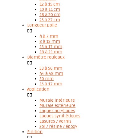
12 à 15 cm
10 à 11 cm
18 à 20 cm
25 à 27 cm
Longueur poile


4 à 7 mm
8 à 12 mm
13 à 17 mm
18 à 21 mm
Diamètre rouleaux


53 à 56 mm
44 à 48 mm
30 mm
15 à 17 mm
Application


Murale intérieure
Murale extérieure
Laques acryliques
Laques synthétiques
Lasures / Vernis
Sol / résine / époxy
Finition

