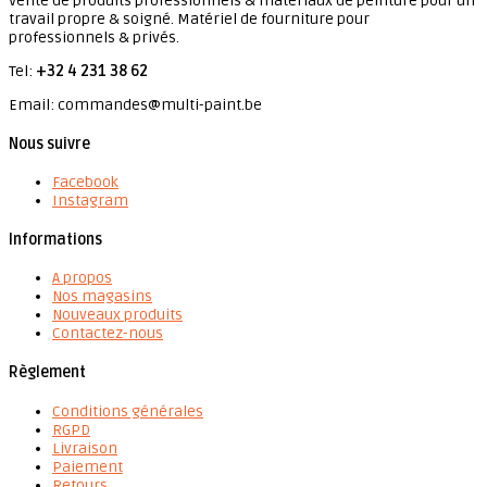
Vente de produits professionnels & matériaux de peinture pour un
travail propre & soigné. Matériel de fourniture pour
professionnels & privés.
Tel:
+32 4 231 38 62
Email: commandes@multi-paint.be
Nous suivre
Facebook
Instagram
Informations
A propos
Nos magasins
Nouveaux produits
Contactez-nous
Règlement
Conditions générales
RGPD
Livraison
Paiement
Retours