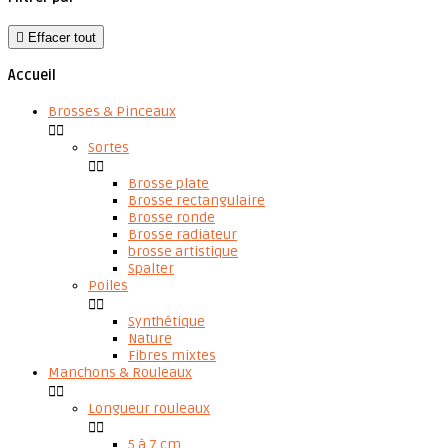

Effacer tout
Accueil
Brosses & Pinceaux


Sortes


Brosse plate
Brosse rectangulaire
Brosse ronde
Brosse radiateur
brosse artistique
Spalter
Poiles


Synthétique
Nature
Fibres mixtes
Manchons & Rouleaux


Longueur rouleaux


5 à 7 cm