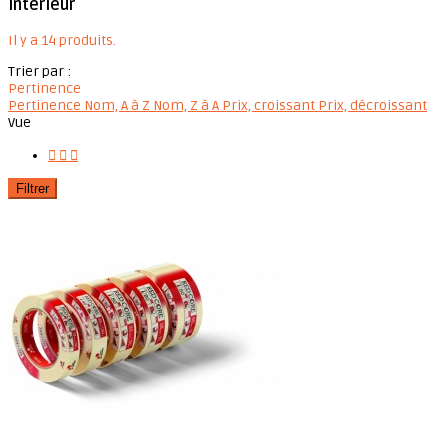
Intérieur
Il y a 14 produits.
Trier par :
Pertinence
Pertinence
Nom, A à Z
Nom, Z à A
Prix, croissant
Prix, décroissant
Vue



Filtrer