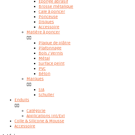
Eponge abrasif
Brosse métalique
Cale à poncer
Ponceuse
Disques
Accessoire
Matière à poncer


Plaque de plâtre
Plafonnage
Bois / Vernis
Métal
Surface peint
PVC
Béton
Marques


SIA
Schuller
Enduits


Catégorie
Applications Int/Ext
Colle & Silicone & Mousse
Accessoire