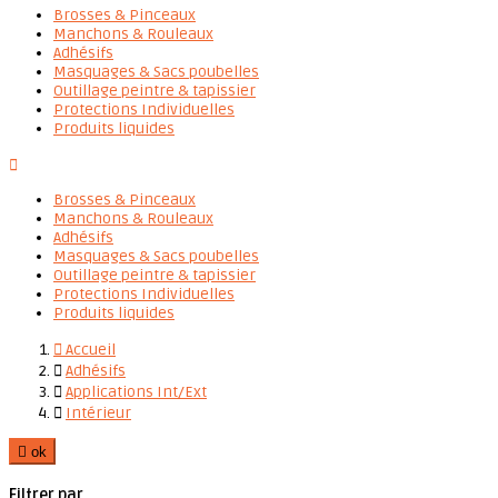
Brosses & Pinceaux
Manchons & Rouleaux
Adhésifs
Masquages & Sacs poubelles
Outillage peintre & tapissier
Protections Individuelles
Produits liquides

Brosses & Pinceaux
Manchons & Rouleaux
Adhésifs
Masquages & Sacs poubelles
Outillage peintre & tapissier
Protections Individuelles
Produits liquides

Accueil

Adhésifs

Applications Int/Ext

Intérieur

ok
Filtrer par