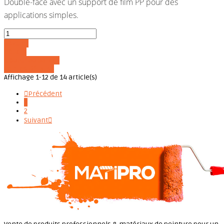
Double-face avec un support de film PP pour des
applications simples.
Acheter
Détails
Ajouter au panier
Voir les détails
Affichage 1-12 de 14 article(s)

Précédent
1
2
Suivant
