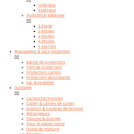


Intérieur
Extérieur
Puissance adhésive


1 étoile
2 étoiles
3 étoiles
4 étoiles
5 sterren
Masquages & Sacs poubelles


Bâche de protection
Film de protection
Protection carton
Protection absorbante
Sac à poubelle
Outillage


Cartouche/Pistolet
Cutter & Lames de cutter
Grattoir & Couteau de peintre
Mélangeurs
Taloche & Eponge
Pour le papier peint
Outils de mesure