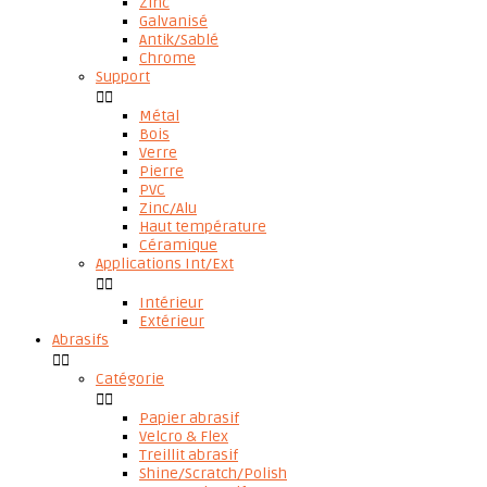
Zinc
Galvanisé
Antik/Sablé
Chrome
Support


Métal
Bois
Verre
Pierre
PVC
Zinc/Alu
Haut température
Céramique
Applications Int/Ext


Intérieur
Extérieur
Abrasifs


Catégorie


Papier abrasif
Velcro & Flex
Treillit abrasif
Shine/Scratch/Polish