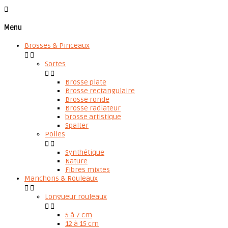

Menu
Brosses & Pinceaux


Sortes


Brosse plate
Brosse rectangulaire
Brosse ronde
Brosse radiateur
brosse artistique
Spalter
Poiles


Synthétique
Nature
Fibres mixtes
Manchons & Rouleaux


Longueur rouleaux


5 à 7 cm
12 à 15 cm