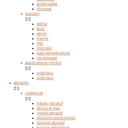
Antik/Sablé
Chrome
Support


Métal
Bois
Verre
Pierre
PVC
Zinc/Alu
Haut température
Céramique
Applications Int/Ext


Intérieur
Extérieur
Abrasifs


Catégorie


Papier abrasif
Velcro & Flex
Treillit abrasif
Shine/Scratch/Polish
Eponge abrasif
Brosse métalique