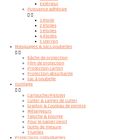
Extérieur
Puissance adhésive


1 étoile
2 étoiles
3 étoiles
4 étoiles
5 sterren
Masquages & Sacs poubelles


Bâche de protection
Film de protection
Protection carton
Protection absorbante
Sac à poubelle
Outillage


Cartouche/Pistolet
Cutter & Lames de cutter
Grattoir & Couteau de peintre
Mélangeurs
Taloche & Eponge
Pour le papier peint
Outils de mesure
Truelles
Protections Individuelles