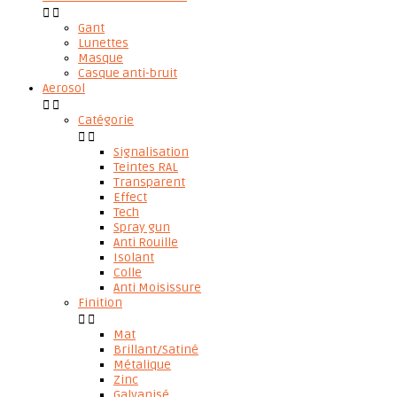


Gant
Lunettes
Masque
Casque anti-bruit
Aerosol


Catégorie


Signalisation
Teintes RAL
Transparent
Effect
Tech
Spray gun
Anti Rouille
Isolant
Colle
Anti Moisissure
Finition


Mat
Brillant/Satiné
Métalique
Zinc
Galvanisé