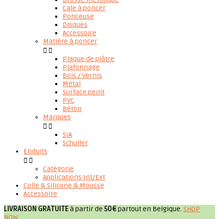
Cale à poncer
Ponceuse
Disques
Accessoire
Matière à poncer


Plaque de plâtre
Plafonnage
Bois / Vernis
Métal
Surface peint
PVC
Béton
Marques


SIA
Schuller
Enduits


Catégorie
Applications Int/Ext
Colle & Silicone & Mousse
Accessoire
LIVRAISON GRATUITE
à partir de
50€
partout en Belgique.
SHOP
NOW
.