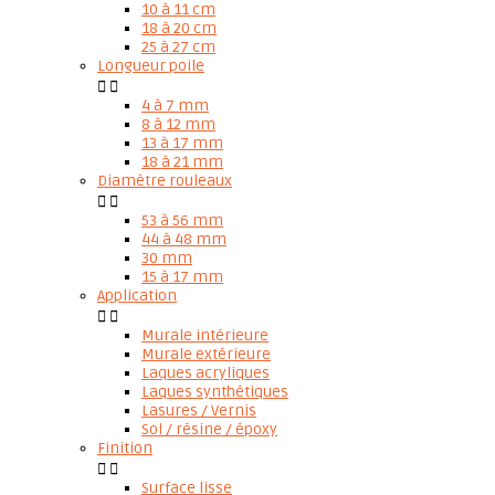
10 à 11 cm
18 à 20 cm
25 à 27 cm
Longueur poile


4 à 7 mm
8 à 12 mm
13 à 17 mm
18 à 21 mm
Diamètre rouleaux


53 à 56 mm
44 à 48 mm
30 mm
15 à 17 mm
Application


Murale intérieure
Murale extérieure
Laques acryliques
Laques synthétiques
Lasures / Vernis
Sol / résine / époxy
Finition


Surface lisse