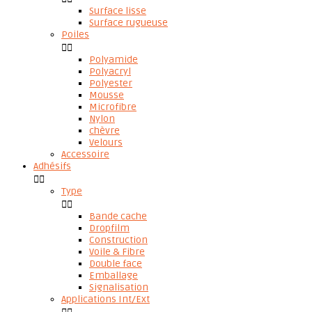
Surface lisse
Surface rugueuse
Poiles


Polyamide
Polyacryl
Polyester
Mousse
Microfibre
Nylon
chèvre
Velours
Accessoire
Adhésifs


Type


Bande cache
Dropfilm
Construction
Voile & Fibre
Double face
Emballage
Signalisation
Applications Int/Ext