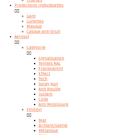
Truelles
Protections Individuelles


Gant
Lunettes
Masque
Casque anti-bruit
Aerosol


Catégorie


Signalisation
Teintes RAL
Transparent
Effect
Tech
Spray gun
Anti Rouille
Isolant
Colle
Anti Moisissure
Finition


Mat
Brillant/Satiné
Métalique