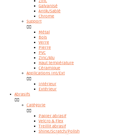
Zinc
Galvanisé
Antik/Sablé
Chrome
Support


Métal
Bois
Verre
Pierre
PVC
Zinc/Alu
Haut température
Céramique
Applications Int/Ext


Intérieur
Extérieur
Abrasifs


Catégorie


Papier abrasif
Velcro & Flex
Treillit abrasif
Shine/Scratch/Polish