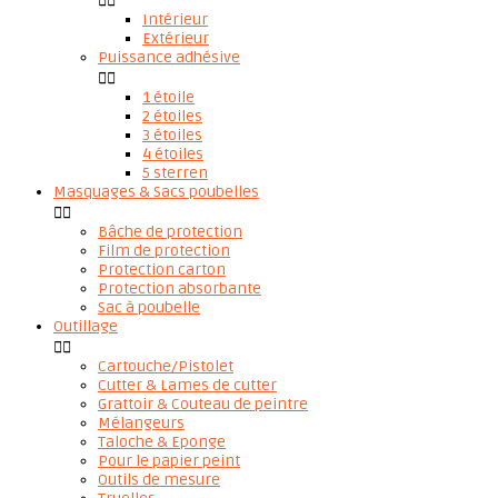


Intérieur
Extérieur
Puissance adhésive


1 étoile
2 étoiles
3 étoiles
4 étoiles
5 sterren
Masquages & Sacs poubelles


Bâche de protection
Film de protection
Protection carton
Protection absorbante
Sac à poubelle
Outillage


Cartouche/Pistolet
Cutter & Lames de cutter
Grattoir & Couteau de peintre
Mélangeurs
Taloche & Eponge
Pour le papier peint
Outils de mesure