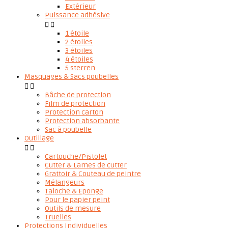
Extérieur
Puissance adhésive


1 étoile
2 étoiles
3 étoiles
4 étoiles
5 sterren
Masquages & Sacs poubelles


Bâche de protection
Film de protection
Protection carton
Protection absorbante
Sac à poubelle
Outillage


Cartouche/Pistolet
Cutter & Lames de cutter
Grattoir & Couteau de peintre
Mélangeurs
Taloche & Eponge
Pour le papier peint
Outils de mesure
Truelles
Protections Individuelles