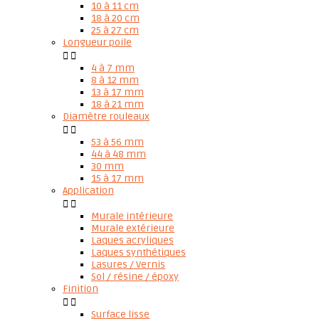
10 à 11 cm
18 à 20 cm
25 à 27 cm
Longueur poile


4 à 7 mm
8 à 12 mm
13 à 17 mm
18 à 21 mm
Diamètre rouleaux


53 à 56 mm
44 à 48 mm
30 mm
15 à 17 mm
Application


Murale intérieure
Murale extérieure
Laques acryliques
Laques synthétiques
Lasures / Vernis
Sol / résine / époxy
Finition


Surface lisse