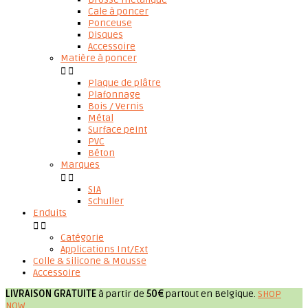
Cale à poncer
Ponceuse
Disques
Accessoire
Matière à poncer


Plaque de plâtre
Plafonnage
Bois / Vernis
Métal
Surface peint
PVC
Béton
Marques


SIA
Schuller
Enduits


Catégorie
Applications Int/Ext
Colle & Silicone & Mousse
Accessoire
LIVRAISON GRATUITE
à partir de
50€
partout en Belgique.
SHOP
NOW
.