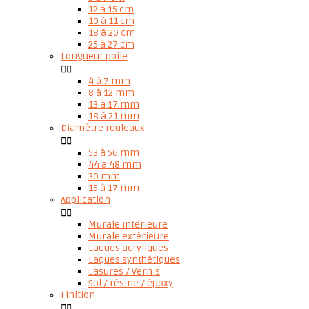
12 à 15 cm
10 à 11 cm
18 à 20 cm
25 à 27 cm
Longueur poile


4 à 7 mm
8 à 12 mm
13 à 17 mm
18 à 21 mm
Diamètre rouleaux


53 à 56 mm
44 à 48 mm
30 mm
15 à 17 mm
Application


Murale intérieure
Murale extérieure
Laques acryliques
Laques synthétiques
Lasures / Vernis
Sol / résine / époxy
Finition

