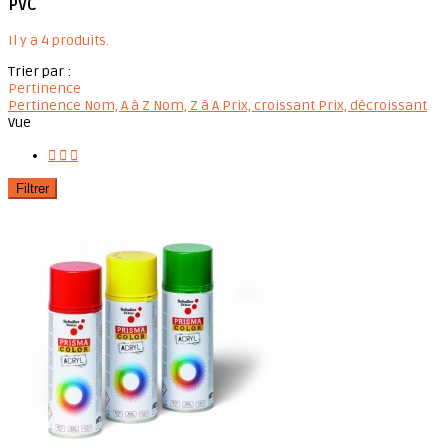
PVC
Il y a 4 produits.
Trier par :
Pertinence
Pertinence
Nom, A à Z
Nom, Z à A
Prix, croissant
Prix, décroissant
Vue



Filtrer