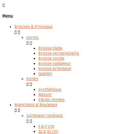

Menu
Brosses & Pinceaux


Sortes


Brosse plate
Brosse rectangulaire
Brosse ronde
Brosse radiateur
brosse artistique
Spalter
Poiles


Synthétique
Nature
Fibres mixtes
Manchons & Rouleaux


Longueur rouleaux


5 à 7 cm
12 à 15 cm