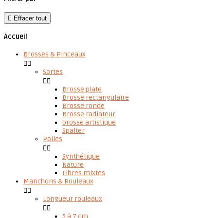

Effacer tout
Accueil
Brosses & Pinceaux


Sortes


Brosse plate
Brosse rectangulaire
Brosse ronde
Brosse radiateur
brosse artistique
Spalter
Poiles


Synthétique
Nature
Fibres mixtes
Manchons & Rouleaux


Longueur rouleaux


5 à 7 cm