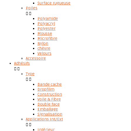
Surface rugueuse
Poiles


Polyamide
Polyacryl
Polyester
Mousse
Microfibre
Nylon
chèvre
Velours
Accessoire
Adhésifs


Type


Bande cache
Dropfilm
Construction
Voile & Fibre
Double face
Emballage
Signalisation
Applications Int/Ext


Intérieur