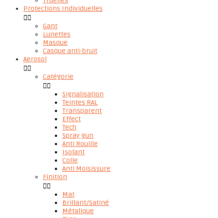
Truelles
Protections Individuelles


Gant
Lunettes
Masque
Casque anti-bruit
Aerosol


Catégorie


Signalisation
Teintes RAL
Transparent
Effect
Tech
Spray gun
Anti Rouille
Isolant
Colle
Anti Moisissure
Finition


Mat
Brillant/Satiné
Métalique