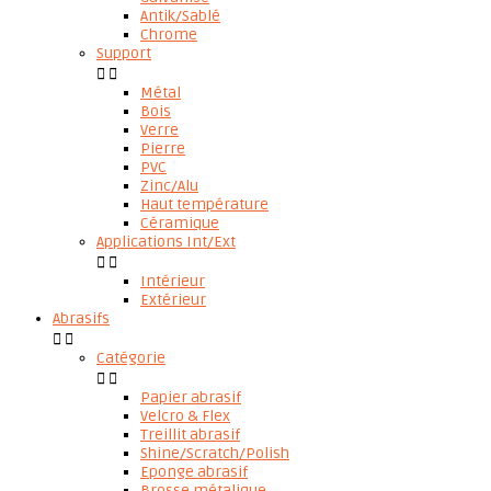
Antik/Sablé
Chrome
Support


Métal
Bois
Verre
Pierre
PVC
Zinc/Alu
Haut température
Céramique
Applications Int/Ext


Intérieur
Extérieur
Abrasifs


Catégorie


Papier abrasif
Velcro & Flex
Treillit abrasif
Shine/Scratch/Polish
Eponge abrasif
Brosse métalique