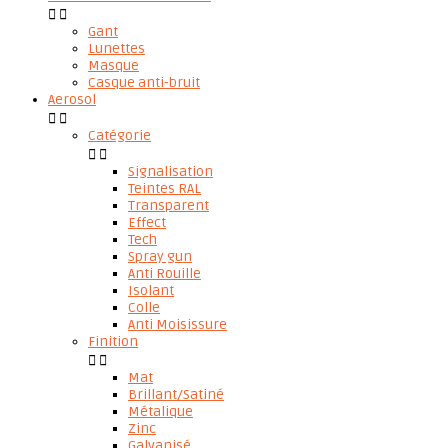


Gant
Lunettes
Masque
Casque anti-bruit
Aerosol


Catégorie


Signalisation
Teintes RAL
Transparent
Effect
Tech
Spray gun
Anti Rouille
Isolant
Colle
Anti Moisissure
Finition


Mat
Brillant/Satiné
Métalique
Zinc
Galvanisé