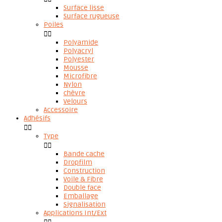
Surface lisse
Surface rugueuse
Poiles


Polyamide
Polyacryl
Polyester
Mousse
Microfibre
Nylon
chèvre
Velours
Accessoire
Adhésifs


Type


Bande cache
Dropfilm
Construction
Voile & Fibre
Double face
Emballage
Signalisation
Applications Int/Ext