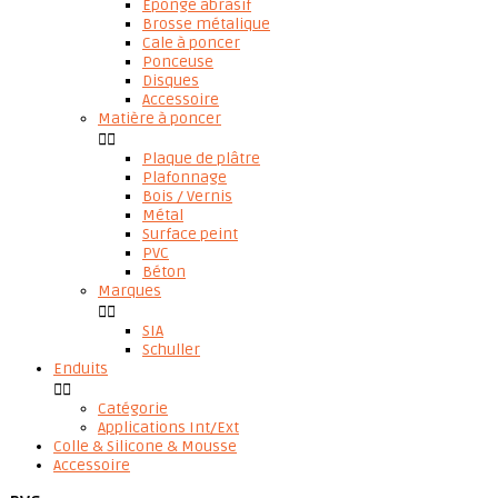
Eponge abrasif
Brosse métalique
Cale à poncer
Ponceuse
Disques
Accessoire
Matière à poncer


Plaque de plâtre
Plafonnage
Bois / Vernis
Métal
Surface peint
PVC
Béton
Marques


SIA
Schuller
Enduits


Catégorie
Applications Int/Ext
Colle & Silicone & Mousse
Accessoire