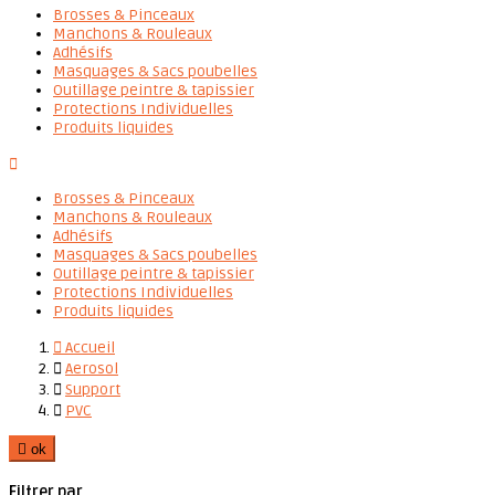
Brosses & Pinceaux
Manchons & Rouleaux
Adhésifs
Masquages & Sacs poubelles
Outillage peintre & tapissier
Protections Individuelles
Produits liquides

Brosses & Pinceaux
Manchons & Rouleaux
Adhésifs
Masquages & Sacs poubelles
Outillage peintre & tapissier
Protections Individuelles
Produits liquides

Accueil

Aerosol

Support

PVC

ok
Filtrer par