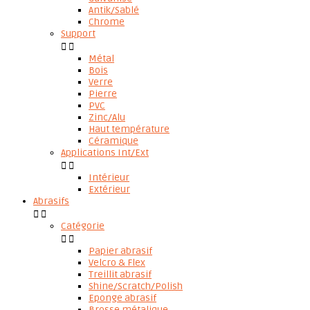
Antik/Sablé
Chrome
Support


Métal
Bois
Verre
Pierre
PVC
Zinc/Alu
Haut température
Céramique
Applications Int/Ext


Intérieur
Extérieur
Abrasifs


Catégorie


Papier abrasif
Velcro & Flex
Treillit abrasif
Shine/Scratch/Polish
Eponge abrasif
Brosse métalique