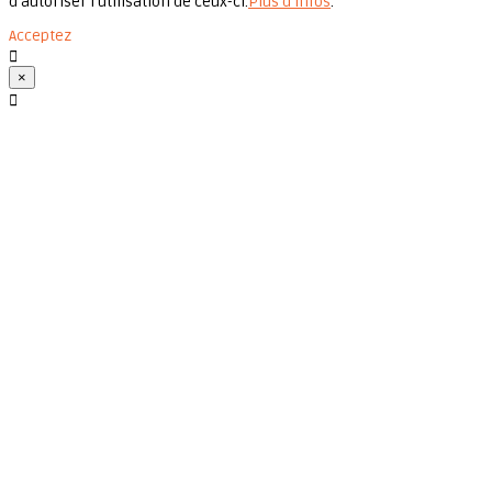
d'autoriser l'utilisation de ceux-ci.
Plus d'infos
.
Acceptez

×
