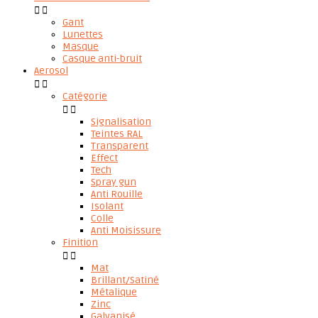


Gant
Lunettes
Masque
Casque anti-bruit
Aerosol


Catégorie


Signalisation
Teintes RAL
Transparent
Effect
Tech
Spray gun
Anti Rouille
Isolant
Colle
Anti Moisissure
Finition


Mat
Brillant/Satiné
Métalique
Zinc
Galvanisé