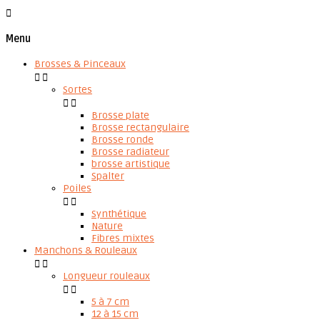

Menu
Brosses & Pinceaux


Sortes


Brosse plate
Brosse rectangulaire
Brosse ronde
Brosse radiateur
brosse artistique
Spalter
Poiles


Synthétique
Nature
Fibres mixtes
Manchons & Rouleaux


Longueur rouleaux


5 à 7 cm
12 à 15 cm