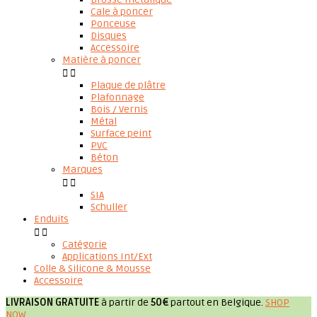
Cale à poncer
Ponceuse
Disques
Accessoire
Matière à poncer


Plaque de plâtre
Plafonnage
Bois / Vernis
Métal
Surface peint
PVC
Béton
Marques


SIA
Schuller
Enduits


Catégorie
Applications Int/Ext
Colle & Silicone & Mousse
Accessoire
LIVRAISON GRATUITE
à partir de
50€
partout en Belgique.
SHOP
NOW
.