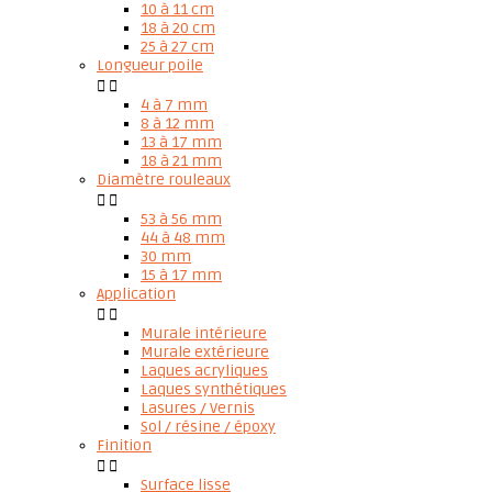
10 à 11 cm
18 à 20 cm
25 à 27 cm
Longueur poile


4 à 7 mm
8 à 12 mm
13 à 17 mm
18 à 21 mm
Diamètre rouleaux


53 à 56 mm
44 à 48 mm
30 mm
15 à 17 mm
Application


Murale intérieure
Murale extérieure
Laques acryliques
Laques synthétiques
Lasures / Vernis
Sol / résine / époxy
Finition


Surface lisse