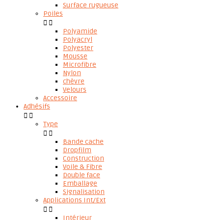
Surface rugueuse
Poiles


Polyamide
Polyacryl
Polyester
Mousse
Microfibre
Nylon
chèvre
Velours
Accessoire
Adhésifs


Type


Bande cache
Dropfilm
Construction
Voile & Fibre
Double face
Emballage
Signalisation
Applications Int/Ext


Intérieur