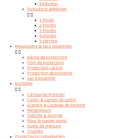
Extérieur
Puissance adhésive


1 étoile
2 étoiles
3 étoiles
4 étoiles
5 sterren
Masquages & Sacs poubelles


Bâche de protection
Film de protection
Protection carton
Protection absorbante
Sac à poubelle
Outillage


Cartouche/Pistolet
Cutter & Lames de cutter
Grattoir & Couteau de peintre
Mélangeurs
Taloche & Eponge
Pour le papier peint
Outils de mesure
Truelles
Protections Individuelles