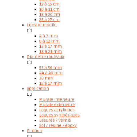
12 à 15 cm
10 à 11 cm
18 à 20 cm
25 à 27 cm
Longueur poile


4 à 7 mm
8 à 12 mm
13 à 17 mm
18 à 21 mm
Diamètre rouleaux


53 à 56 mm
44 à 48 mm
30 mm
15 à 17 mm
Application


Murale intérieure
Murale extérieure
Laques acryliques
Laques synthétiques
Lasures / Vernis
Sol / résine / époxy
Finition

