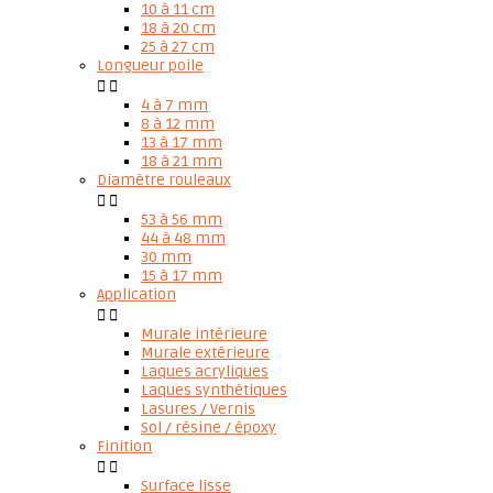
10 à 11 cm
18 à 20 cm
25 à 27 cm
Longueur poile


4 à 7 mm
8 à 12 mm
13 à 17 mm
18 à 21 mm
Diamètre rouleaux


53 à 56 mm
44 à 48 mm
30 mm
15 à 17 mm
Application


Murale intérieure
Murale extérieure
Laques acryliques
Laques synthétiques
Lasures / Vernis
Sol / résine / époxy
Finition


Surface lisse