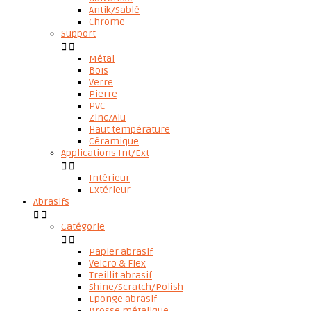
Antik/Sablé
Chrome
Support


Métal
Bois
Verre
Pierre
PVC
Zinc/Alu
Haut température
Céramique
Applications Int/Ext


Intérieur
Extérieur
Abrasifs


Catégorie


Papier abrasif
Velcro & Flex
Treillit abrasif
Shine/Scratch/Polish
Eponge abrasif
Brosse métalique