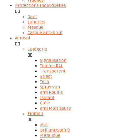
Truelles
Protections Individuelles


Gant
Lunettes
Masque
Casque anti-bruit
Aerosol


Catégorie


Signalisation
Teintes RAL
Transparent
Effect
Tech
Spray gun
Anti Rouille
Isolant
Colle
Anti Moisissure
Finition


Mat
Brillant/Satiné
Métalique