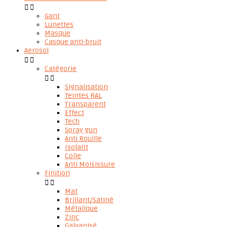


Gant
Lunettes
Masque
Casque anti-bruit
Aerosol


Catégorie


Signalisation
Teintes RAL
Transparent
Effect
Tech
Spray gun
Anti Rouille
Isolant
Colle
Anti Moisissure
Finition


Mat
Brillant/Satiné
Métalique
Zinc
Galvanisé