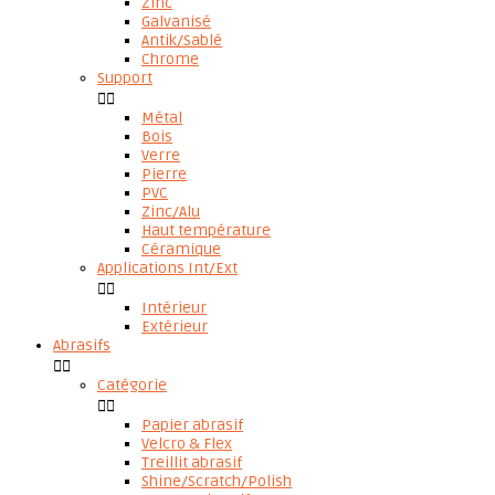
Zinc
Galvanisé
Antik/Sablé
Chrome
Support


Métal
Bois
Verre
Pierre
PVC
Zinc/Alu
Haut température
Céramique
Applications Int/Ext


Intérieur
Extérieur
Abrasifs


Catégorie


Papier abrasif
Velcro & Flex
Treillit abrasif
Shine/Scratch/Polish