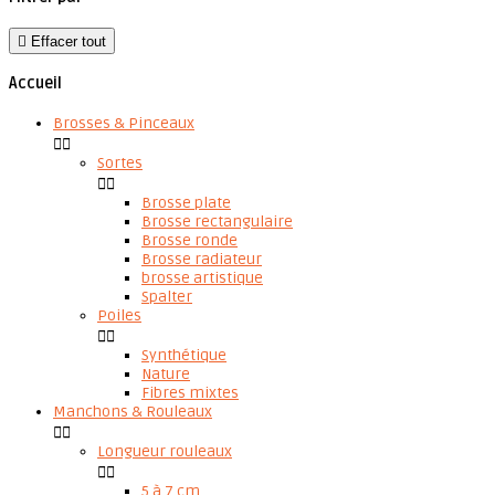

Effacer tout
Accueil
Brosses & Pinceaux


Sortes


Brosse plate
Brosse rectangulaire
Brosse ronde
Brosse radiateur
brosse artistique
Spalter
Poiles


Synthétique
Nature
Fibres mixtes
Manchons & Rouleaux


Longueur rouleaux


5 à 7 cm