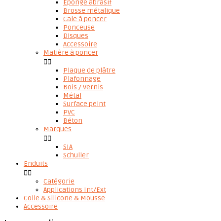
Eponge abrasif
Brosse métalique
Cale à poncer
Ponceuse
Disques
Accessoire
Matière à poncer


Plaque de plâtre
Plafonnage
Bois / Vernis
Métal
Surface peint
PVC
Béton
Marques


SIA
Schuller
Enduits


Catégorie
Applications Int/Ext
Colle & Silicone & Mousse
Accessoire