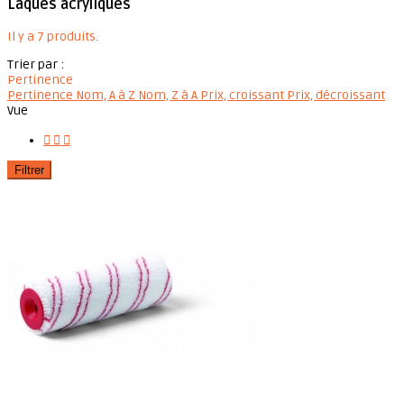
Laques acryliques
Il y a 7 produits.
Trier par :
Pertinence
Pertinence
Nom, A à Z
Nom, Z à A
Prix, croissant
Prix, décroissant
Vue



Filtrer