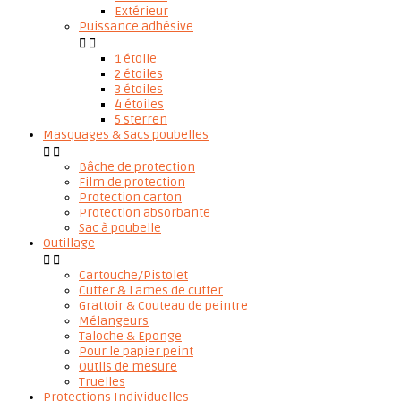
Extérieur
Puissance adhésive


1 étoile
2 étoiles
3 étoiles
4 étoiles
5 sterren
Masquages & Sacs poubelles


Bâche de protection
Film de protection
Protection carton
Protection absorbante
Sac à poubelle
Outillage


Cartouche/Pistolet
Cutter & Lames de cutter
Grattoir & Couteau de peintre
Mélangeurs
Taloche & Eponge
Pour le papier peint
Outils de mesure
Truelles
Protections Individuelles