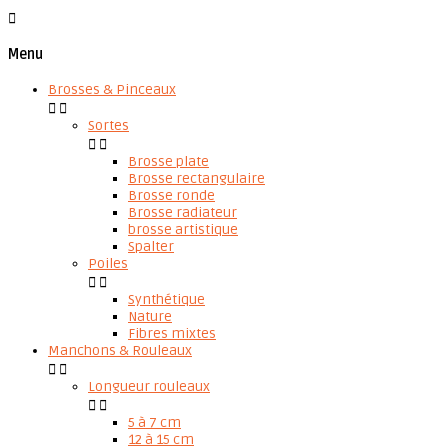

Menu
Brosses & Pinceaux


Sortes


Brosse plate
Brosse rectangulaire
Brosse ronde
Brosse radiateur
brosse artistique
Spalter
Poiles


Synthétique
Nature
Fibres mixtes
Manchons & Rouleaux


Longueur rouleaux


5 à 7 cm
12 à 15 cm