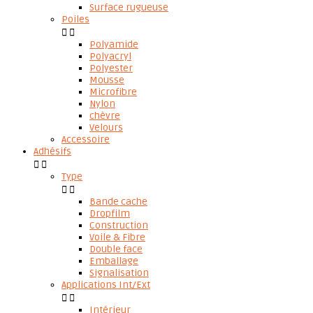
Surface rugueuse
Poiles


Polyamide
Polyacryl
Polyester
Mousse
Microfibre
Nylon
chèvre
Velours
Accessoire
Adhésifs


Type


Bande cache
Dropfilm
Construction
Voile & Fibre
Double face
Emballage
Signalisation
Applications Int/Ext


Intérieur