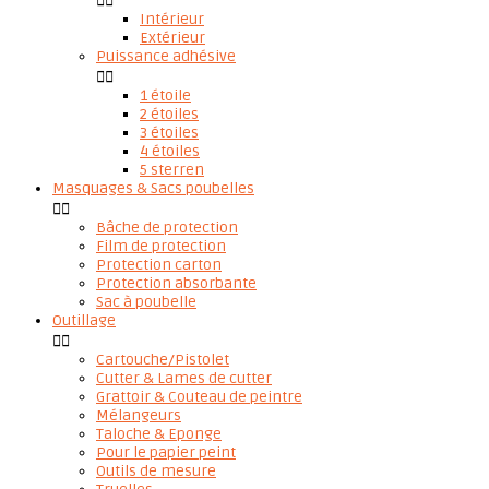


Intérieur
Extérieur
Puissance adhésive


1 étoile
2 étoiles
3 étoiles
4 étoiles
5 sterren
Masquages & Sacs poubelles


Bâche de protection
Film de protection
Protection carton
Protection absorbante
Sac à poubelle
Outillage


Cartouche/Pistolet
Cutter & Lames de cutter
Grattoir & Couteau de peintre
Mélangeurs
Taloche & Eponge
Pour le papier peint
Outils de mesure