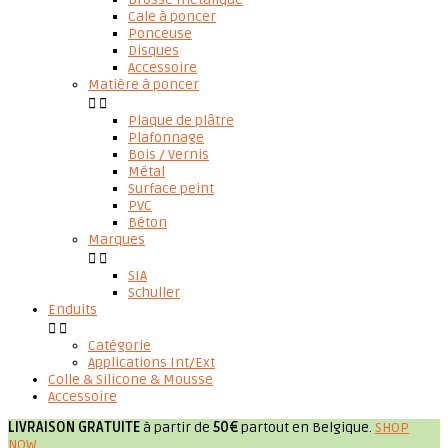
Cale à poncer
Ponceuse
Disques
Accessoire
Matière à poncer


Plaque de plâtre
Plafonnage
Bois / Vernis
Métal
Surface peint
PVC
Béton
Marques


SIA
Schuller
Enduits


Catégorie
Applications Int/Ext
Colle & Silicone & Mousse
Accessoire
LIVRAISON GRATUITE
à partir de
50€
partout en Belgique.
SHOP
NOW
.