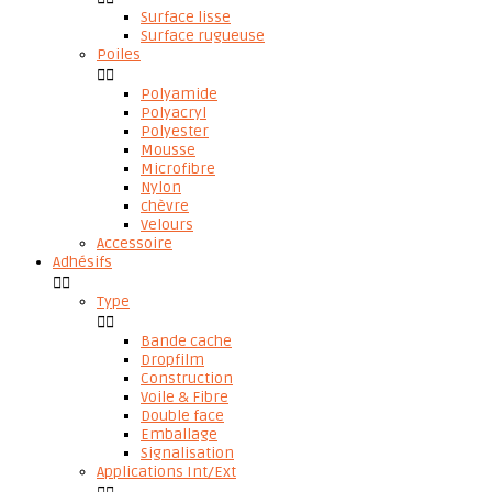
Surface lisse
Surface rugueuse
Poiles


Polyamide
Polyacryl
Polyester
Mousse
Microfibre
Nylon
chèvre
Velours
Accessoire
Adhésifs


Type


Bande cache
Dropfilm
Construction
Voile & Fibre
Double face
Emballage
Signalisation
Applications Int/Ext