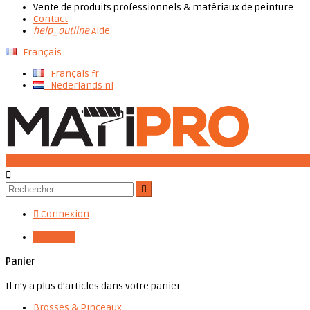
Vente de produits professionnels & matériaux de peinture
Contact
help_outline
Aide
Français
Français
fr
Nederlands
nl




Connexion

0,00 €
0
Panier
Il n'y a plus d'articles dans votre panier
Brosses & Pinceaux