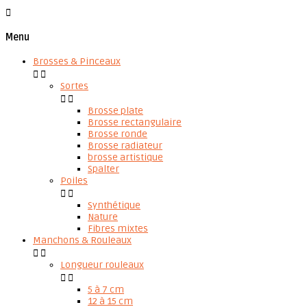

Menu
Brosses & Pinceaux


Sortes


Brosse plate
Brosse rectangulaire
Brosse ronde
Brosse radiateur
brosse artistique
Spalter
Poiles


Synthétique
Nature
Fibres mixtes
Manchons & Rouleaux


Longueur rouleaux


5 à 7 cm
12 à 15 cm