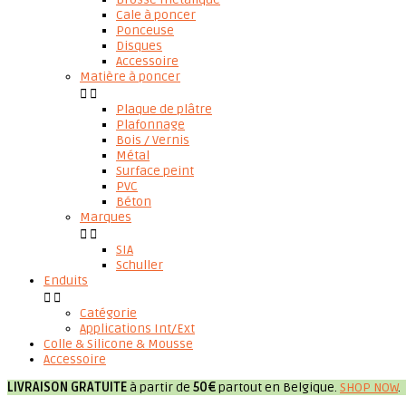
Cale à poncer
Ponceuse
Disques
Accessoire
Matière à poncer


Plaque de plâtre
Plafonnage
Bois / Vernis
Métal
Surface peint
PVC
Béton
Marques


SIA
Schuller
Enduits


Catégorie
Applications Int/Ext
Colle & Silicone & Mousse
Accessoire
LIVRAISON GRATUITE
à partir de
50€
partout en Belgique.
SHOP NOW
.