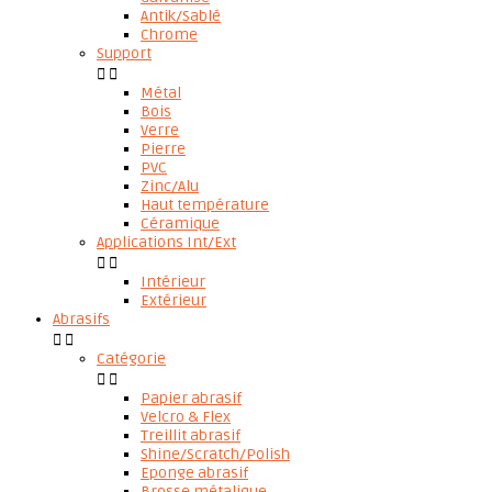
Antik/Sablé
Chrome
Support


Métal
Bois
Verre
Pierre
PVC
Zinc/Alu
Haut température
Céramique
Applications Int/Ext


Intérieur
Extérieur
Abrasifs


Catégorie


Papier abrasif
Velcro & Flex
Treillit abrasif
Shine/Scratch/Polish
Eponge abrasif
Brosse métalique