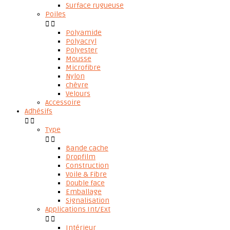
Surface rugueuse
Poiles


Polyamide
Polyacryl
Polyester
Mousse
Microfibre
Nylon
chèvre
Velours
Accessoire
Adhésifs


Type


Bande cache
Dropfilm
Construction
Voile & Fibre
Double face
Emballage
Signalisation
Applications Int/Ext


Intérieur