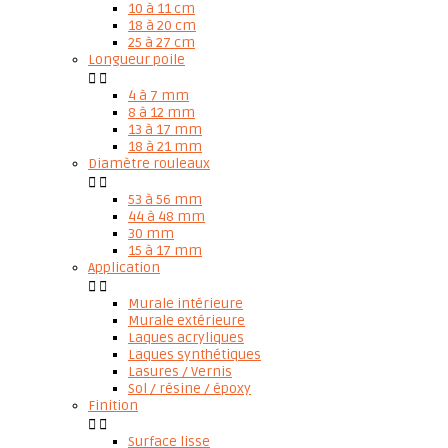
10 à 11 cm
18 à 20 cm
25 à 27 cm
Longueur poile


4 à 7 mm
8 à 12 mm
13 à 17 mm
18 à 21 mm
Diamètre rouleaux


53 à 56 mm
44 à 48 mm
30 mm
15 à 17 mm
Application


Murale intérieure
Murale extérieure
Laques acryliques
Laques synthétiques
Lasures / Vernis
Sol / résine / époxy
Finition


Surface lisse