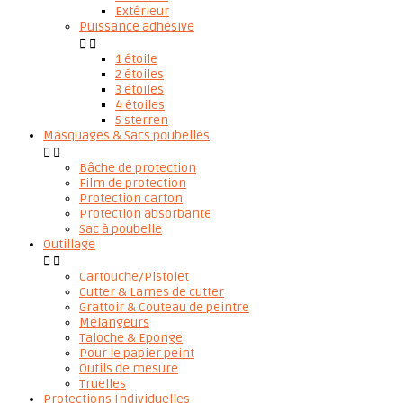
Extérieur
Puissance adhésive


1 étoile
2 étoiles
3 étoiles
4 étoiles
5 sterren
Masquages & Sacs poubelles


Bâche de protection
Film de protection
Protection carton
Protection absorbante
Sac à poubelle
Outillage


Cartouche/Pistolet
Cutter & Lames de cutter
Grattoir & Couteau de peintre
Mélangeurs
Taloche & Eponge
Pour le papier peint
Outils de mesure
Truelles
Protections Individuelles