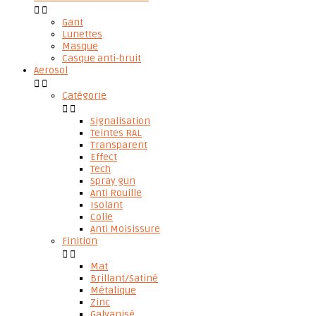


Gant
Lunettes
Masque
Casque anti-bruit
Aerosol


Catégorie


Signalisation
Teintes RAL
Transparent
Effect
Tech
Spray gun
Anti Rouille
Isolant
Colle
Anti Moisissure
Finition


Mat
Brillant/Satiné
Métalique
Zinc
Galvanisé