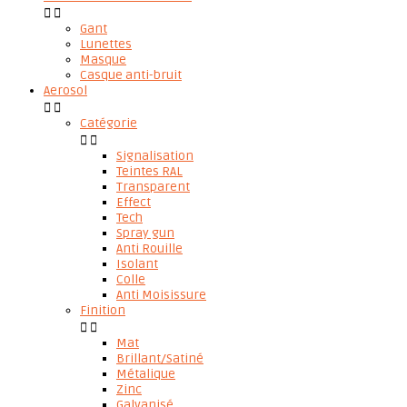


Gant
Lunettes
Masque
Casque anti-bruit
Aerosol


Catégorie


Signalisation
Teintes RAL
Transparent
Effect
Tech
Spray gun
Anti Rouille
Isolant
Colle
Anti Moisissure
Finition


Mat
Brillant/Satiné
Métalique
Zinc
Galvanisé