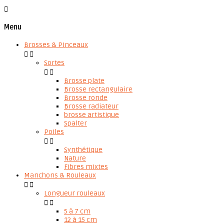

Menu
Brosses & Pinceaux


Sortes


Brosse plate
Brosse rectangulaire
Brosse ronde
Brosse radiateur
brosse artistique
Spalter
Poiles


Synthétique
Nature
Fibres mixtes
Manchons & Rouleaux


Longueur rouleaux


5 à 7 cm
12 à 15 cm