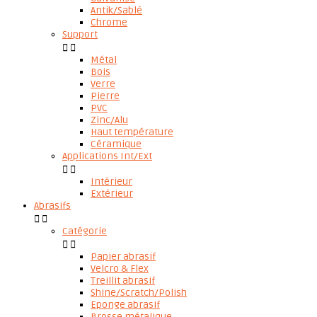
Antik/Sablé
Chrome
Support


Métal
Bois
Verre
Pierre
PVC
Zinc/Alu
Haut température
Céramique
Applications Int/Ext


Intérieur
Extérieur
Abrasifs


Catégorie


Papier abrasif
Velcro & Flex
Treillit abrasif
Shine/Scratch/Polish
Eponge abrasif
Brosse métalique