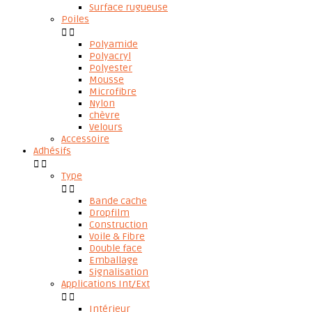
Surface rugueuse
Poiles


Polyamide
Polyacryl
Polyester
Mousse
Microfibre
Nylon
chèvre
Velours
Accessoire
Adhésifs


Type


Bande cache
Dropfilm
Construction
Voile & Fibre
Double face
Emballage
Signalisation
Applications Int/Ext


Intérieur