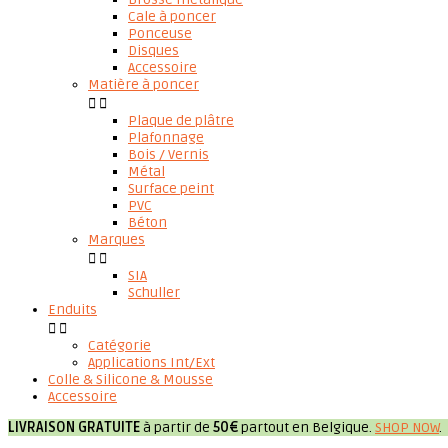
Cale à poncer
Ponceuse
Disques
Accessoire
Matière à poncer


Plaque de plâtre
Plafonnage
Bois / Vernis
Métal
Surface peint
PVC
Béton
Marques


SIA
Schuller
Enduits


Catégorie
Applications Int/Ext
Colle & Silicone & Mousse
Accessoire
LIVRAISON GRATUITE
à partir de
50€
partout en Belgique.
SHOP NOW
.