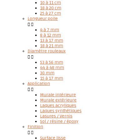
10 à 11 cm
18 à 20 cm
25 à 27 cm
Longueur poile


4 à 7 mm
8 à 12 mm
13 à 17 mm
18 à 21 mm
Diamètre rouleaux


53 à 56 mm
44 à 48 mm
30 mm
15 à 17 mm
Application


Murale intérieure
Murale extérieure
Laques acryliques
Laques synthétiques
Lasures / Vernis
Sol / résine / époxy
Finition


Surface lisse