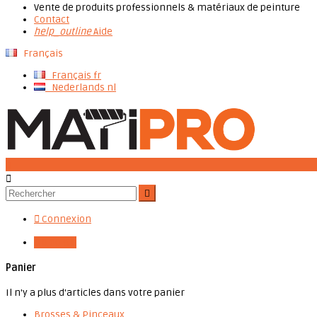
Vente de produits professionnels & matériaux de peinture
Contact
help_outline
Aide
Français
Français
fr
Nederlands
nl




Connexion

0,00 €
0
Panier
Il n'y a plus d'articles dans votre panier
Brosses & Pinceaux