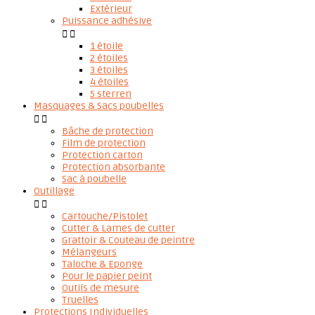
Extérieur
Puissance adhésive


1 étoile
2 étoiles
3 étoiles
4 étoiles
5 sterren
Masquages & Sacs poubelles


Bâche de protection
Film de protection
Protection carton
Protection absorbante
Sac à poubelle
Outillage


Cartouche/Pistolet
Cutter & Lames de cutter
Grattoir & Couteau de peintre
Mélangeurs
Taloche & Eponge
Pour le papier peint
Outils de mesure
Truelles
Protections Individuelles