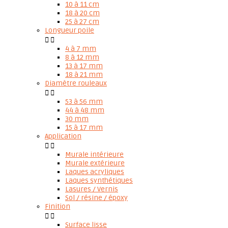
10 à 11 cm
18 à 20 cm
25 à 27 cm
Longueur poile


4 à 7 mm
8 à 12 mm
13 à 17 mm
18 à 21 mm
Diamètre rouleaux


53 à 56 mm
44 à 48 mm
30 mm
15 à 17 mm
Application


Murale intérieure
Murale extérieure
Laques acryliques
Laques synthétiques
Lasures / Vernis
Sol / résine / époxy
Finition


Surface lisse