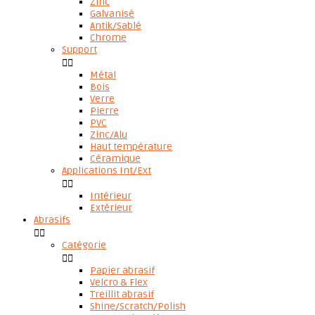
Zinc
Galvanisé
Antik/Sablé
Chrome
Support


Métal
Bois
Verre
Pierre
PVC
Zinc/Alu
Haut température
Céramique
Applications Int/Ext


Intérieur
Extérieur
Abrasifs


Catégorie


Papier abrasif
Velcro & Flex
Treillit abrasif
Shine/Scratch/Polish