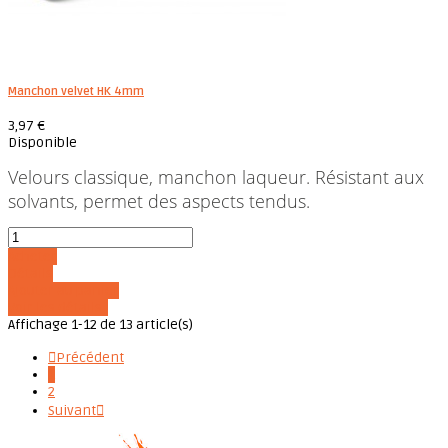
Manchon velvet HK 4mm
3,97 €
Disponible
Velours classique, manchon laqueur. Résistant aux
solvants, permet des aspects tendus.
Acheter
Détails
Ajouter au panier
Voir les détails
Affichage 1-12 de 13 article(s)

Précédent
1
2
Suivant
