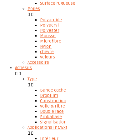
Surface rugueuse
Poiles


Polyamide
Polyacryl
Polyester
Mousse
Microfibre
Nylon
chèvre
Velours
Accessoire
Adhésifs


Type


Bande cache
Dropfilm
Construction
Voile & Fibre
Double face
Emballage
Signalisation
Applications Int/Ext


Intérieur