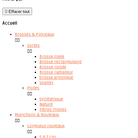

Effacer tout
Accueil
Brosses & Pinceaux


Sortes


Brosse plate
Brosse rectangulaire
Brosse ronde
Brosse radiateur
brosse artistique
Spalter
Poiles


Synthétique
Nature
Fibres mixtes
Manchons & Rouleaux


Longueur rouleaux


5 à 7 cm