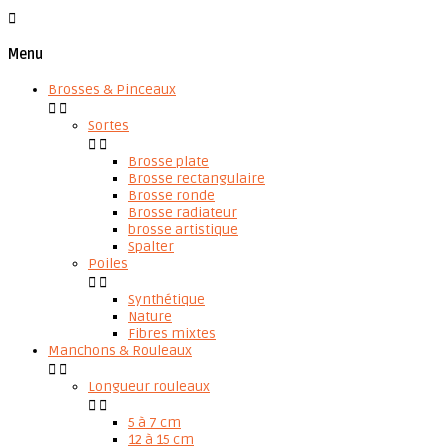

Menu
Brosses & Pinceaux


Sortes


Brosse plate
Brosse rectangulaire
Brosse ronde
Brosse radiateur
brosse artistique
Spalter
Poiles


Synthétique
Nature
Fibres mixtes
Manchons & Rouleaux


Longueur rouleaux


5 à 7 cm
12 à 15 cm