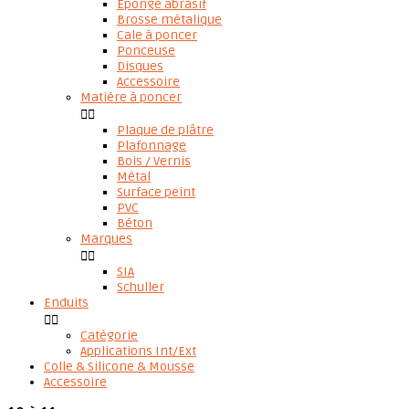
Eponge abrasif
Brosse métalique
Cale à poncer
Ponceuse
Disques
Accessoire
Matière à poncer


Plaque de plâtre
Plafonnage
Bois / Vernis
Métal
Surface peint
PVC
Béton
Marques


SIA
Schuller
Enduits


Catégorie
Applications Int/Ext
Colle & Silicone & Mousse
Accessoire