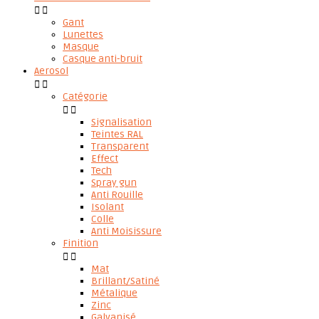


Gant
Lunettes
Masque
Casque anti-bruit
Aerosol


Catégorie


Signalisation
Teintes RAL
Transparent
Effect
Tech
Spray gun
Anti Rouille
Isolant
Colle
Anti Moisissure
Finition


Mat
Brillant/Satiné
Métalique
Zinc
Galvanisé