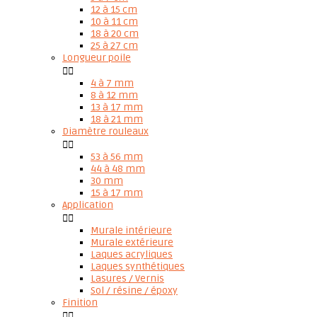
12 à 15 cm
10 à 11 cm
18 à 20 cm
25 à 27 cm
Longueur poile


4 à 7 mm
8 à 12 mm
13 à 17 mm
18 à 21 mm
Diamètre rouleaux


53 à 56 mm
44 à 48 mm
30 mm
15 à 17 mm
Application


Murale intérieure
Murale extérieure
Laques acryliques
Laques synthétiques
Lasures / Vernis
Sol / résine / époxy
Finition

