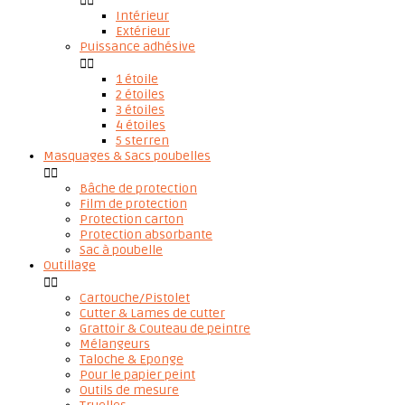


Intérieur
Extérieur
Puissance adhésive


1 étoile
2 étoiles
3 étoiles
4 étoiles
5 sterren
Masquages & Sacs poubelles


Bâche de protection
Film de protection
Protection carton
Protection absorbante
Sac à poubelle
Outillage


Cartouche/Pistolet
Cutter & Lames de cutter
Grattoir & Couteau de peintre
Mélangeurs
Taloche & Eponge
Pour le papier peint
Outils de mesure