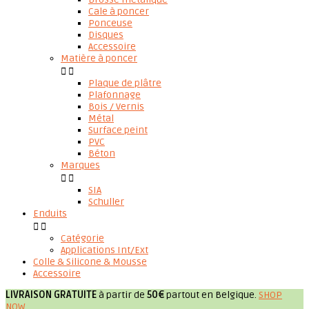
Cale à poncer
Ponceuse
Disques
Accessoire
Matière à poncer


Plaque de plâtre
Plafonnage
Bois / Vernis
Métal
Surface peint
PVC
Béton
Marques


SIA
Schuller
Enduits


Catégorie
Applications Int/Ext
Colle & Silicone & Mousse
Accessoire
LIVRAISON GRATUITE
à partir de
50€
partout en Belgique.
SHOP
NOW
.