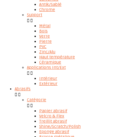
Antik/Sablé
Chrome
Support


Métal
Bois
Verre
Pierre
PVC
Zinc/Alu
Haut température
Céramique
Applications Int/Ext


Intérieur
Extérieur
Abrasifs


Catégorie


Papier abrasif
Velcro & Flex
Treillit abrasif
Shine/Scratch/Polish
Eponge abrasif
Brosse métalique