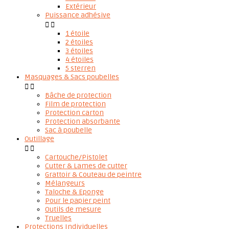
Extérieur
Puissance adhésive


1 étoile
2 étoiles
3 étoiles
4 étoiles
5 sterren
Masquages & Sacs poubelles


Bâche de protection
Film de protection
Protection carton
Protection absorbante
Sac à poubelle
Outillage


Cartouche/Pistolet
Cutter & Lames de cutter
Grattoir & Couteau de peintre
Mélangeurs
Taloche & Eponge
Pour le papier peint
Outils de mesure
Truelles
Protections Individuelles