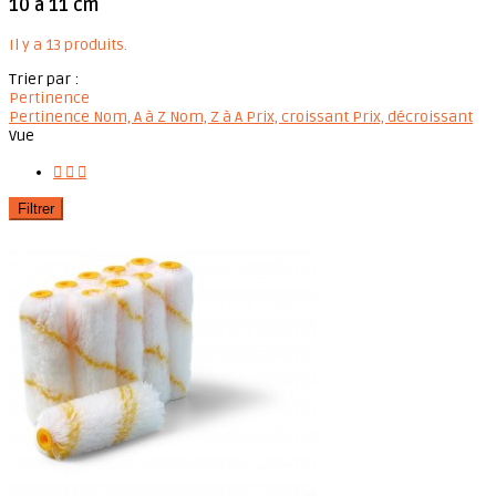
10 à 11 cm
Il y a 13 produits.
Trier par :
Pertinence
Pertinence
Nom, A à Z
Nom, Z à A
Prix, croissant
Prix, décroissant
Vue



Filtrer