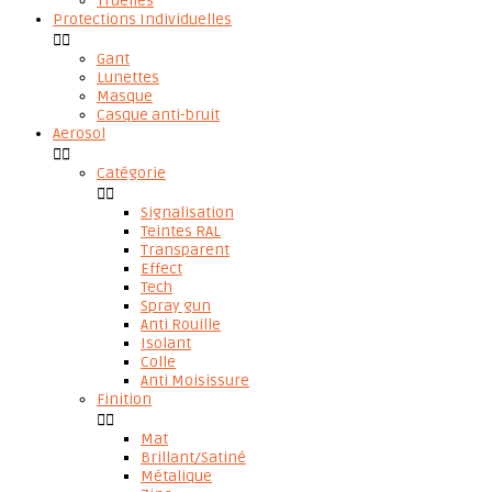
Truelles
Protections Individuelles


Gant
Lunettes
Masque
Casque anti-bruit
Aerosol


Catégorie


Signalisation
Teintes RAL
Transparent
Effect
Tech
Spray gun
Anti Rouille
Isolant
Colle
Anti Moisissure
Finition


Mat
Brillant/Satiné
Métalique