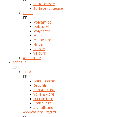
Surface lisse
Surface rugueuse
Poiles


Polyamide
Polyacryl
Polyester
Mousse
Microfibre
Nylon
chèvre
Velours
Accessoire
Adhésifs


Type


Bande cache
Dropfilm
Construction
Voile & Fibre
Double face
Emballage
Signalisation
Applications Int/Ext