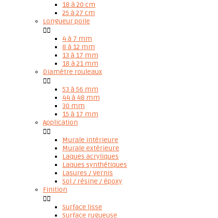
18 à 20 cm
25 à 27 cm
Longueur poile


4 à 7 mm
8 à 12 mm
13 à 17 mm
18 à 21 mm
Diamètre rouleaux


53 à 56 mm
44 à 48 mm
30 mm
15 à 17 mm
Application


Murale intérieure
Murale extérieure
Laques acryliques
Laques synthétiques
Lasures / Vernis
Sol / résine / époxy
Finition


Surface lisse
Surface rugueuse