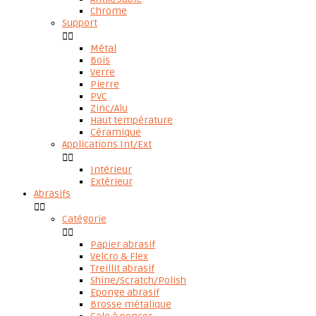
Chrome
Support


Métal
Bois
Verre
Pierre
PVC
Zinc/Alu
Haut température
Céramique
Applications Int/Ext


Intérieur
Extérieur
Abrasifs


Catégorie


Papier abrasif
Velcro & Flex
Treillit abrasif
Shine/Scratch/Polish
Eponge abrasif
Brosse métalique