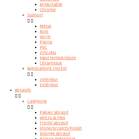
Antik/Sablé
Chrome
Support


Métal
Bois
Verre
Pierre
PVC
Zinc/Alu
Haut température
Céramique
Applications Int/Ext


Intérieur
Extérieur
Abrasifs


Catégorie


Papier abrasif
Velcro & Flex
Treillit abrasif
Shine/Scratch/Polish
Eponge abrasif
Brosse métalique