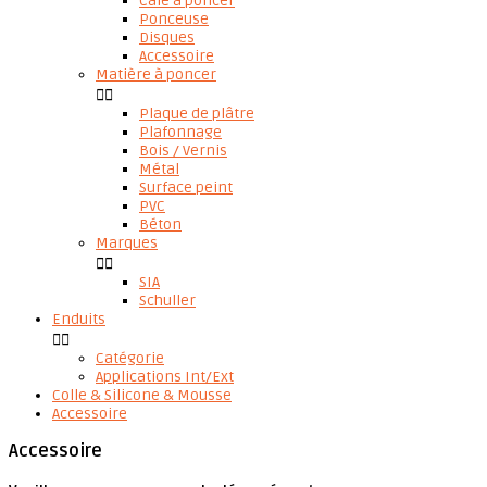
Cale à poncer
Ponceuse
Disques
Accessoire
Matière à poncer


Plaque de plâtre
Plafonnage
Bois / Vernis
Métal
Surface peint
PVC
Béton
Marques


SIA
Schuller
Enduits


Catégorie
Applications Int/Ext
Colle & Silicone & Mousse
Accessoire
Accessoire