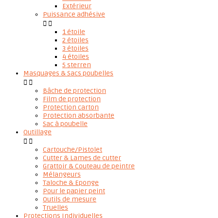
Extérieur
Puissance adhésive


1 étoile
2 étoiles
3 étoiles
4 étoiles
5 sterren
Masquages & Sacs poubelles


Bâche de protection
Film de protection
Protection carton
Protection absorbante
Sac à poubelle
Outillage


Cartouche/Pistolet
Cutter & Lames de cutter
Grattoir & Couteau de peintre
Mélangeurs
Taloche & Eponge
Pour le papier peint
Outils de mesure
Truelles
Protections Individuelles