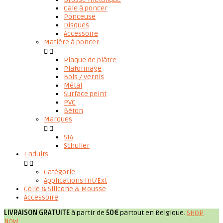
Cale à poncer
Ponceuse
Disques
Accessoire
Matière à poncer


Plaque de plâtre
Plafonnage
Bois / Vernis
Métal
Surface peint
PVC
Béton
Marques


SIA
Schuller
Enduits


Catégorie
Applications Int/Ext
Colle & Silicone & Mousse
Accessoire
LIVRAISON GRATUITE
à partir de
50€
partout en Belgique.
SHOP
NOW
.