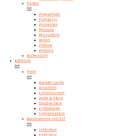
Poiles


Polyamide
Polyacryl
Polyester
Mousse
Microfibre
Nylon
chèvre
Velours
Accessoire
Adhésifs


Type


Bande cache
Dropfilm
Construction
Voile & Fibre
Double face
Emballage
Signalisation
Applications Int/Ext


Intérieur
Extérieur