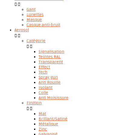


Gant
Lunettes
Masque
Casque anti-bruit
Aerosol


Catégorie


Signalisation
Teintes RAL
Transparent
Effect
Tech
Spray gun
Anti Rouille
Isolant
Colle
Anti Moisissure
Finition


Mat
Brillant/Satiné
Métalique
Zinc
Galvanisé