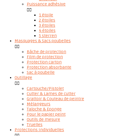
Puissance adhésive


1 étoile
2 étoiles
3 étoiles
4 étoiles
5 sterren
Masquages & Sacs poubelles


Bâche de protection
Film de protection
Protection carton
Protection absorbante
Sac à poubelle
Outillage


Cartouche/Pistolet
Cutter & Lames de cutter
Grattoir & Couteau de peintre
Mélangeurs
Taloche & Eponge
Pour le papier peint
Outils de mesure
Truelles
Protections Individuelles

