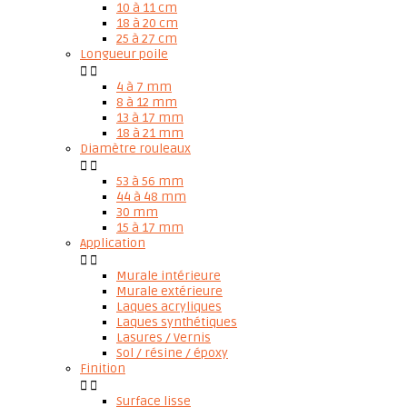
10 à 11 cm
18 à 20 cm
25 à 27 cm
Longueur poile


4 à 7 mm
8 à 12 mm
13 à 17 mm
18 à 21 mm
Diamètre rouleaux


53 à 56 mm
44 à 48 mm
30 mm
15 à 17 mm
Application


Murale intérieure
Murale extérieure
Laques acryliques
Laques synthétiques
Lasures / Vernis
Sol / résine / époxy
Finition


Surface lisse