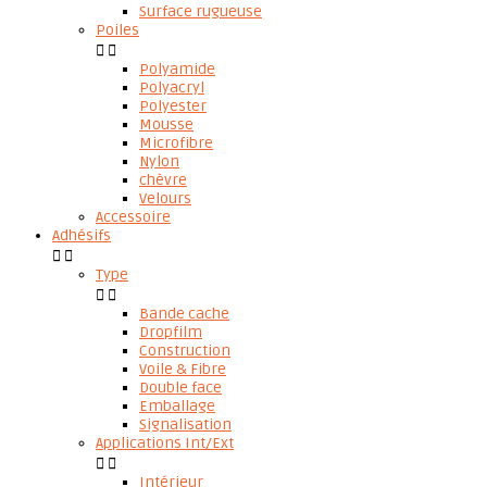
Surface rugueuse
Poiles


Polyamide
Polyacryl
Polyester
Mousse
Microfibre
Nylon
chèvre
Velours
Accessoire
Adhésifs


Type


Bande cache
Dropfilm
Construction
Voile & Fibre
Double face
Emballage
Signalisation
Applications Int/Ext


Intérieur