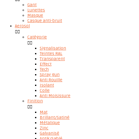
Gant
Lunettes
Masque
Casque anti-bruit
Aerosol


Catégorie


Signalisation
Teintes RAL
Transparent
Effect
Tech
Spray gun
Anti Rouille
Isolant
Colle
Anti Moisissure
Finition


Mat
Brillant/Satiné
Métalique
Zinc
Galvanisé
Antik/Sablé