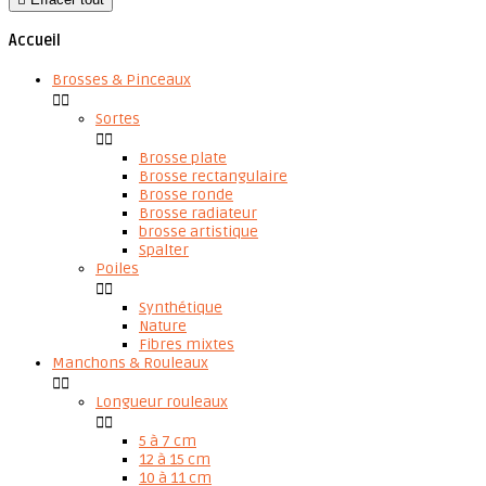
Accueil
Brosses & Pinceaux


Sortes


Brosse plate
Brosse rectangulaire
Brosse ronde
Brosse radiateur
brosse artistique
Spalter
Poiles


Synthétique
Nature
Fibres mixtes
Manchons & Rouleaux


Longueur rouleaux


5 à 7 cm
12 à 15 cm
10 à 11 cm