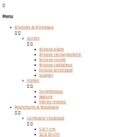

Menu
Brosses & Pinceaux


Sortes


Brosse plate
Brosse rectangulaire
Brosse ronde
Brosse radiateur
brosse artistique
Spalter
Poiles


Synthétique
Nature
Fibres mixtes
Manchons & Rouleaux


Longueur rouleaux


5 à 7 cm
12 à 15 cm